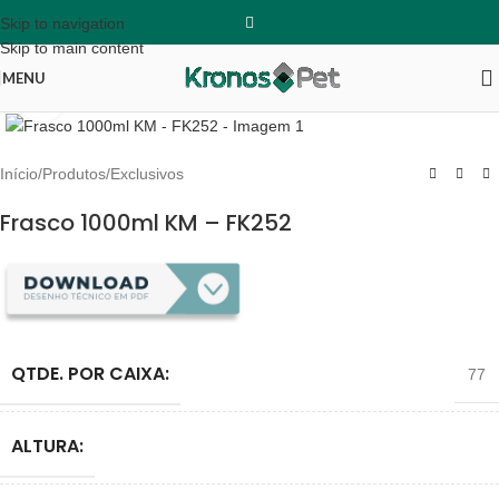
Skip to navigation
Skip to main content
MENU
Clique para ampliar
Início
/
Produtos
/
Exclusivos
Frasco 1000ml KM – FK252
QTDE. POR CAIXA:
77
ALTURA: