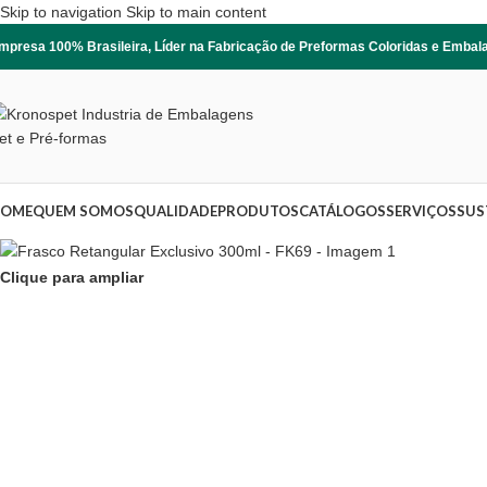
Skip to navigation
Skip to main content
mpresa 100% Brasileira, Líder na Fabricação de Preformas Coloridas e Emba
OME
QUEM SOMOS
QUALIDADE
PRODUTOS
CATÁLOGOS
SERVIÇOS
SUS
Clique para ampliar