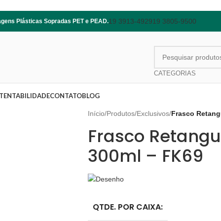
19 3913-4929
19 3805-9500
lagens Plásticas Sopradas PET e PEAD.
CATEGORIAS
TENTABILIDADE
CONTATO
BLOG
Início
/
Produtos
/
Exclusivos
/
Frasco Retang
Frasco Retangul
300ml – FK69
QTDE. POR CAIXA: