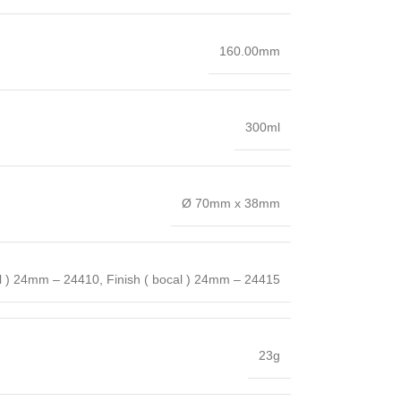
160.00mm
300ml
Ø 70mm x 38mm
al ) 24mm – 24410
,
Finish ( bocal ) 24mm – 24415
23g